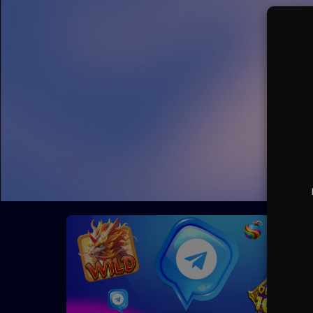
di****e
IDR
5,940,500.00
Sweet Bonanza 2500
di****e
IDR
5,701,500.00
Sweet Bonanza 2500
al****2
IDR
4,797,000.00
Gates of Olympus 1000
di****e
IDR
4,163,250.00
Sweet Bonanza 2500
hydrac****o
IDR
4,079,700.00
Genie’s Gem Bonanza