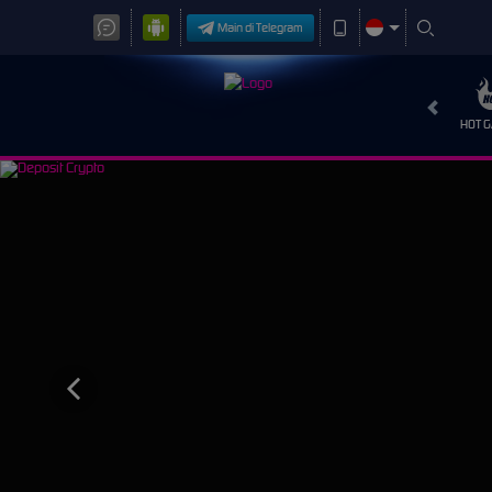
Main di Telegram
HOT 