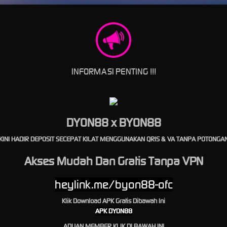
INFORMASI PENTING !!!
DYON88 x BYON88
KINI HADIR DEPOSIT SECEPAT KILAT MENGGUNAKAN QRIS & VA TANPA POTONGA
Akses Mudah Dan Gratis Tanpa VPN
heylink.me/byon88-ofc
Klik Download APK Gratis Dibawah Ini
APK DYON88
ADUAN MEMBER KLIK DI BAWAH INI