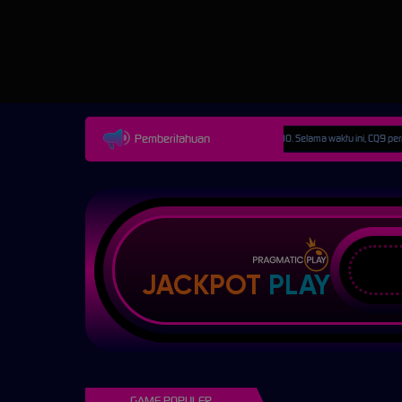
Pemberitahuan
al: CQ9 pada 07-Agt-2026 dari 13.45.26 sampai 22.00.00. Selama waktu ini, CQ9 permainan ti
JACKPOT
PLAY
GAME POPULER