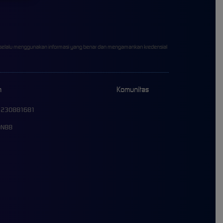
da selalu menggunakan informasi yang benar dan mengamankan kredensial
n
Komunitas
1230881681
ON88