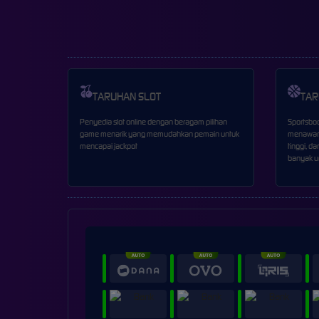
TARUHAN SLOT
TAR
Penyedia slot online dengan beragam pilihan
Sportsboo
game menarik yang memudahkan pemain untuk
menawark
mencapai jackpot
tinggi, d
banyak u