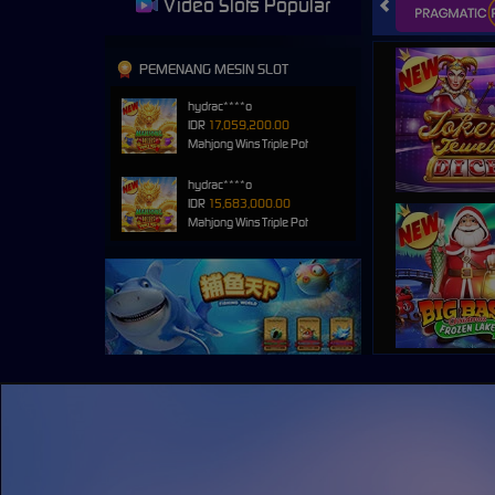
Video Slots Popular
PEMENANG MESIN SLOT
hydrac****o
IDR
17,059,200.00
Mahjong Wins Triple Pot
hydrac****o
IDR
15,683,000.00
Mahjong Wins Triple Pot
al****2
IDR
12,796,000.00
Gates of Olympus 1000
di****e
IDR
10,123,750.00
Sweet Bonanza 2500
di****e
IDR
9,330,000.00
Sweet Bonanza 2500