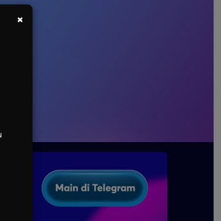
×
Pindai kode
untuk Und
Android A
N