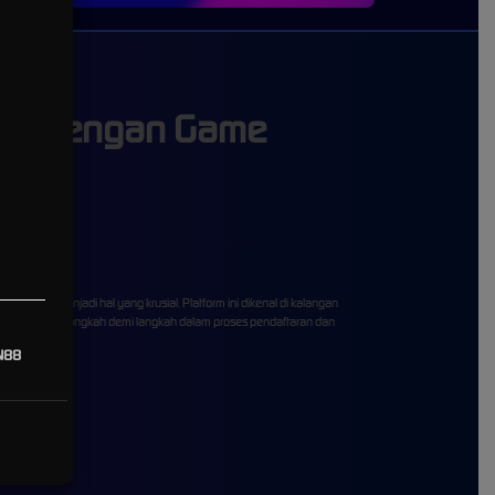
enal Dengan Game
 Play.
8
-
DYON88
menjadi hal yang krusial. Platform ini dikenal di kalangan
a akan dipandu langkah demi langkah dalam proses pendaftaran dan
N88