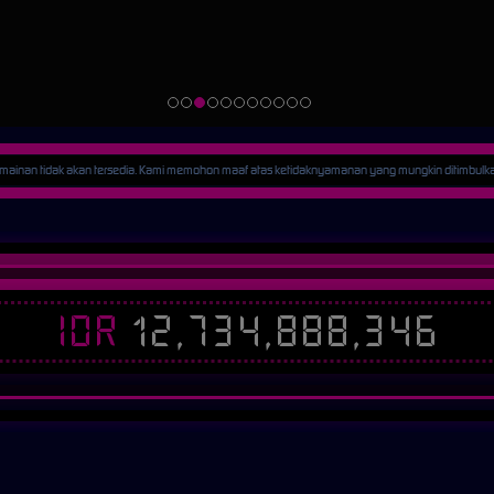
dak akan tersedia. Kami memohon maaf atas ketidaknyamanan yang mungkin ditimbulkan.
Pem
IDR
12,734,888,346